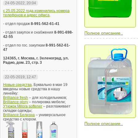
24-05-2022, 20:04
с 25.05.2022 года изменились номера
телефонов и адрес офиса
.
- отдел продаж
8-991-562-61-41
- отдел закупок и снабжения
8-991-698-
Полное описание..
42-55
- отдел по гос. закупкам
8-991-562-61-
47
124365, г. Москва, г. Зеленоград, ул.
Радио, дом. 23, стр. 3
22-05-2019, 12:47
Новые средства
. Буквально в мае 19
введены новые средства в нашу
линейку:
Brilliance fresh
– для холодильников;
Brilliance glory
– полировка мебели;
Утюжок Milora softener
– разглаживает
складки одежды;
Brilliance Белизна
– универсальное
средство с хлором.
Полное описание..