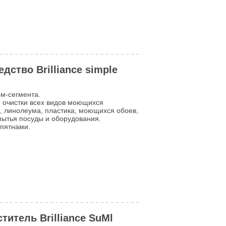
ство Brilliance simple
ом-сегмента.
 очистки всех видов моющихся
а, линолеума, пластика, моющихся обоев,
мытья посуды и оборудования.
 пятнами.
итель Brilliance SuMl