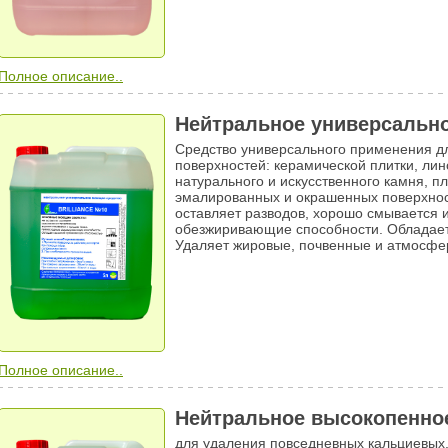
Полное описание..
Нейтральное универсальное
Средство универсального применения дл
поверхностей: керамической плитки, лин
натурального и искусственного камня, п
эмалированных и окрашенных поверхнос
оставляет разводов, хорошо смывается 
обезжиривающие способности. Обладае
Удаляет жировые, почвенные и атмосфе
Neutratop, Kiehl: ECONA-KONZENTRAT
Полное описание..
Нейтральное высокопенное 
для удаления повседневных кальциевых,