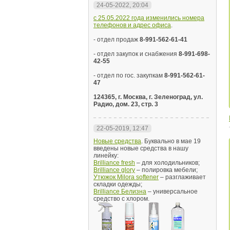
24-05-2022, 20:04
с 25.05.2022 года изменились номера
телефонов и адрес офиса
.
- отдел продаж
8-991-562-61-41
- отдел закупок и снабжения
8-991-698-
42-55
- отдел по гос. закупкам
8-991-562-61-
47
124365, г. Москва, г. Зеленоград, ул.
Радио, дом. 23, стр. 3
22-05-2019, 12:47
Новые средства
. Буквально в мае 19
введены новые средства в нашу
линейку:
Brilliance fresh
– для холодильников;
Brilliance glory
– полировка мебели;
Утюжок Milora softener
– разглаживает
складки одежды;
Brilliance Белизна
– универсальное
средство с хлором.