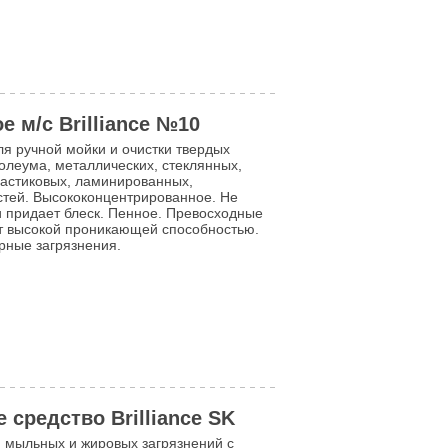
 м/c Brilliance №10
я ручной мойки и очистки твердых
олеума, металлических, стеклянных,
ластиковых, ламинированных,
тей. Высококонцентрированное. Не
и придает блеск. Пенное. Превосходные
т высокой проникающей способностью.
рные загрязнения.
Аналог Farmos:
средство Brilliance SK
 мыльных и жировых загрязнений с