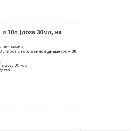
 и 10л (доза 30мл, на
вании химии;
10 литров
с горловиной диаметром 38
;
ть дозу 30 мл;
дство.