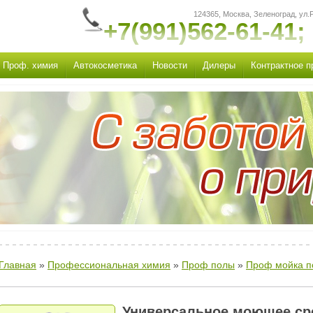
124365, Москва, Зеленоград, ул.Р
+7(991)562-61-41;
Проф. химия
Автокосметика
Новости
Дилеры
Контрактное п
Главная
»
Профессиональная химия
»
Проф полы
»
Проф мойка п
Универсальное моющее сред