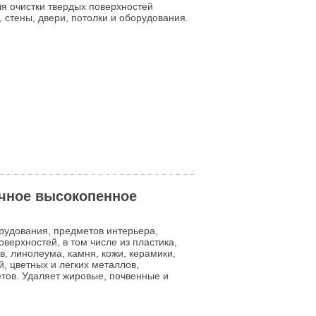
я очистки твердых поверхностей
 стены, двери, потолки и оборудования.
алоги: Suma Multi D2 Diversey
чное высокопенное
рудования, предметов интерьера,
верхностей, в том числе из пластика,
, линолеума, камня, кожи, керамики,
 цветных и легких металлов,
тов. Удаляет жировые, почвенные и