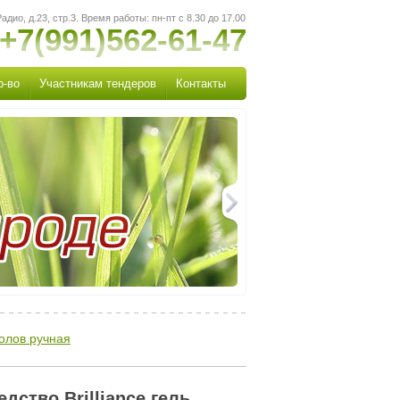
адио, д.23, стр.3. Время работы: пн-пт с 8.30 до 17.00
 +7(991)562-61-47
р-во
Участникам тендеров
Контакты
олов ручная
ство Brilliance гель