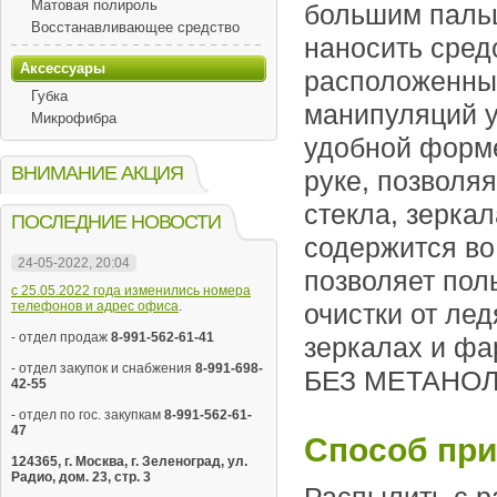
Матовая полироль
большим пальц
Восстанавливающее средство
наносить средс
Аксессуары
расположенный
Губка
манипуляций у
Микрофибра
удобной форме
ВНИМАНИЕ АКЦИЯ
руке, позволя
стекла, зерка
ПОСЛЕДНИЕ НОВОСТИ
содержится во
24-05-2022, 20:04
позволяет пол
с 25.05.2022 года изменились номера
телефонов и адрес офиса
.
очистки от ле
- отдел продаж
8-991-562-61-41
зеркалах и фа
- отдел закупок и снабжения
8-991-698-
БЕЗ МЕТАНОЛ
42-55
- отдел по гос. закупкам
8-991-562-61-
47
Способ при
124365, г. Москва, г. Зеленоград, ул.
Радио, дом. 23, стр. 3