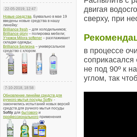
Распылить с р
двигая водосг
22-05-2019, 12:47
сверху, при н
Новые средства
. Буквально в мае 19
введены новые средства в нашу
линейку:
Brilliance fresh
– для холодильников;
Brilliance glory
– полировка мебели;
Рекомендац
Утюжок Milora softener
– разглаживает
складки одежды;
Brilliance Белизна
– универсальное
в процессе оч
средство с хлором.
соприкасался 
не под 90º к 
углом, так чт
7-10-2018, 18:58
Обновление линейки средств для
ручного мытья посуды Softly
. -
закончились испытаний новых версий
средств для ручного мытья посуды
Softly
для
бытового
и
профессионального
применения