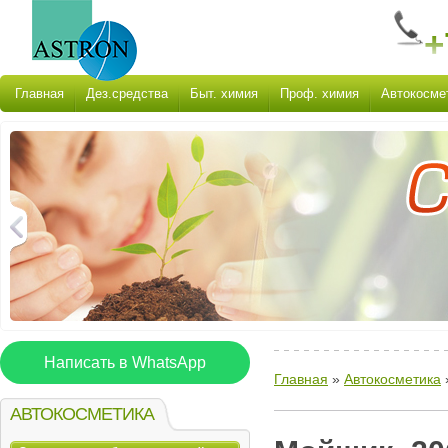
+
Главная
Дез.средства
Быт. химия
Проф. химия
Автокосме
Написать в WhatsApp
Главная
»
Автокосметика
АВТОКОСМЕТИКА