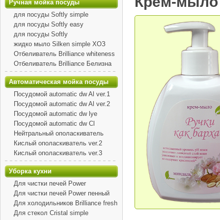
Крем-мыло 
Ручная мойка посуды
для посуды Softly simple
для посуды Softly easy
для посуды Softly
жидко мыло Silken simple ХОЗ
Отбеливатель Brilliance whiteness
Отбеливатель Brilliance Белизна
Автоматическая мойка посуды
Посудомой automatic dw Al ver.1
Посудомой automatic dw Al ver.2
Посудомой automatic dw lye
Посудомой automatic dw Сl
Нейтральный ополаскиватель
Кислый ополаскиватель ver.2
Кислый ополаскиватель ver.3
Уборка кухни
Для чистки печей Power
Для чистки печей Power пенный
Для холодильников Brilliance fresh
Для стекол Cristal simple