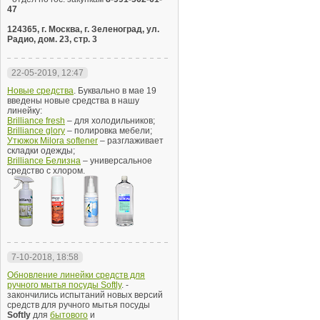
47
124365, г. Москва, г. Зеленоград, ул.
Радио, дом. 23, стр. 3
22-05-2019, 12:47
Новые средства
. Буквально в мае 19
введены новые средства в нашу
линейку:
Brilliance fresh
– для холодильников;
Brilliance glory
– полировка мебели;
Утюжок Milora softener
– разглаживает
складки одежды;
Brilliance Белизна
– универсальное
средство с хлором.
7-10-2018, 18:58
Обновление линейки средств для
ручного мытья посуды Softly
. -
закончились испытаний новых версий
средств для ручного мытья посуды
Softly
для
бытового
и