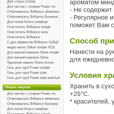
ароматом мин
Для стекол Cristal
Для чистки с хлором Power гпх
- Не содержит 
Отбеливатель Brilliance whiteness
- Регулярное и
Отбеливатель Brilliance Белизна
Для полов Блеск комфорт
поможет Вам с
Очиститель Brilliance simple
Очиститель Brilliance easy
Очиститель Brilliance
Способ при
С дез.эффектом Brilliance SuBaC
жидко мыло Silken simple ХОЗ
Нанести на ру
Для ванной комнаты Shine simple
Для ванной комнаты Shine
для ежедневно
Удаление накипи Shine incrust
Гель для труб Power simple
Гель для труб Power tube
Условия хр
Гель для труб Power tube premium
Хранить в сух
Уборка санузла
+25°С.
Для чистки с хлором Power гпх
Отбеливатель Brilliance whiteness
* красителей, 
Отбеливатель Brilliance Белизна
Для полов Блеск комфорт
Очиститель Brilliance simple